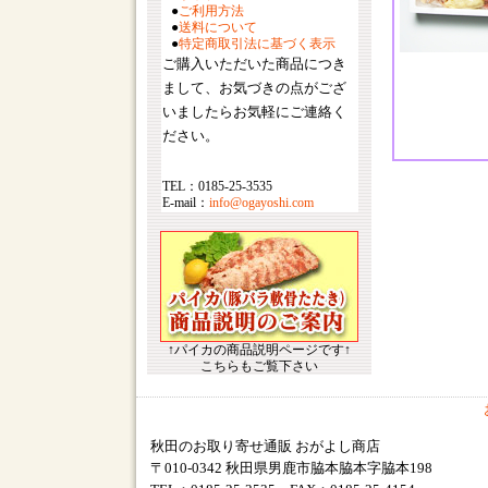
●
ご利用方法
●
送料について
●
特定商取引法に基づく表示
ご購入いただいた商品につき
まして、お気づきの点がござ
いましたらお気軽にご連絡く
ださい。
TEL：0185-25-3535
E-mail：
info@ogayoshi.com
↑パイカの商品説明ページです↑
こちらもご覧下さい
秋田のお取り寄せ通販 おがよし商店
〒010-0342 秋田県男鹿市脇本脇本字脇本198