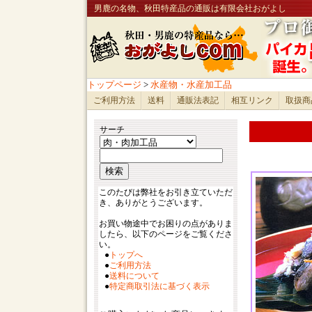
男鹿の名物、秋田特産品の通販は有限会社おがよし
トップページ
>
水産物・水産加工品
ご利用方法
送料
通販法表記
相互リンク
取扱商
サーチ
このたびは弊社をお引き立ていただ
き、ありがとうございます。
お買い物途中でお困りの点がありま
したら、以下のページをご覧くださ
い。
●
トップへ
●
ご利用方法
●
送料について
●
特定商取引法に基づく表示