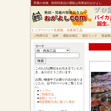
男鹿の名物、秋田特産品の通販は有限会社おがよし
トップページ
>
水産物・水産加工品
ご利用方法
送料
通販法表記
相互リンク
取扱商
サーチ
このたびは弊社をお引き立ていただ
き、ありがとうございます。
お買い物途中でお困りの点がありま
したら、以下のページをご覧くださ
い。
●
トップへ
●
ご利用方法
●
送料について
●
特定商取引法に基づく表示