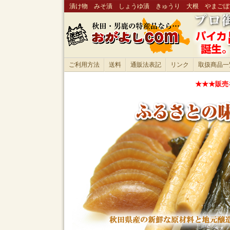
漬け物 みそ漬 しょうゆ漬 きゅうり 大根 やまごぼ
ご利用方法
送料
通販法表記
リンク
取扱商品一
★★★販売