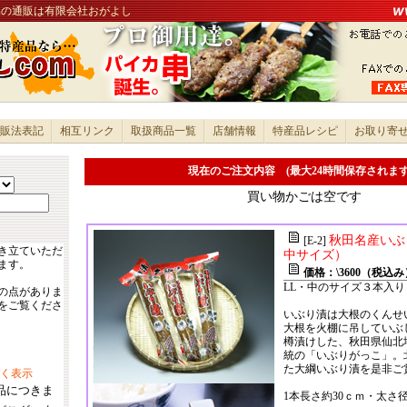
品の通販は有限会社おがよし
販法表記
相互リンク
取扱商品一覧
店舗情報
特産品レシピ
お取り寄
現在のご注文内容 (最大24時間保存されま
買い物かごは空です
秋田名産いぶ
[E-2]
き立ていただ
中サイズ）
ます。
価格：\3600（税込み
LL・中のサイズ３本入り
の点がありま
をご覧くださ
いぶり漬は大根のくんせ
大根を火棚に吊していぶ
樽漬けした、秋田県仙北
統の「いぶりがっこ」。
た大綱いぶり漬を是非ご
く表示
品につきま
1本長さ約30ｃｍ・太さ径