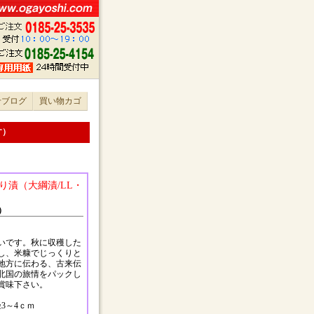
せブログ
買い物カゴ
す）
り漬（大綱漬/LL・
）
いです。秋に収穫した
し、米糠でじっくりと
地方に伝わる、古来伝
北国の旅情をパックし
賞味下さい。
3～4ｃｍ