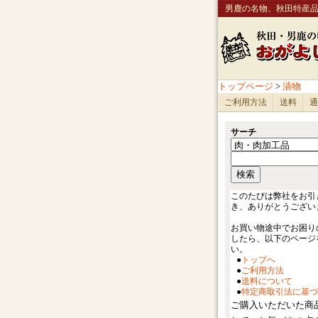
男鹿の名物、秋田特産
トップページ
>
漬物
ご利用方法
送料
通
サーチ
このたびは弊社をお引
き、ありがとうござい
お買い物途中でお困り
したら、以下のページ
い。
●
トップへ
●
ご利用方法
●
送料について
●
特定商取引法に基づ
ご購入いただいた商