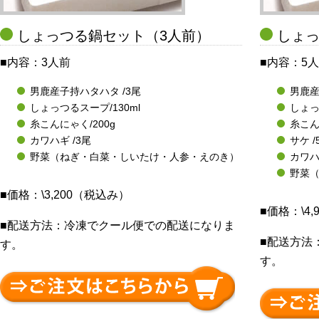
しょっつる鍋セット（3人前）
しょっ
■内容：3人前
■内容：5
男鹿産子持ハタハタ /3尾
男鹿産
しょっつるスープ/130ml
しょっ
糸こんにゃく/200g
糸こん
カワハギ /3尾
サケ /
野菜（ねぎ・白菜・しいたけ・人参・えのき）
カワハ
野菜
■価格：\3,200（税込み）
■価格：\4
■配送方法：冷凍でクール便での配送になりま
■配送方法
す。
す。