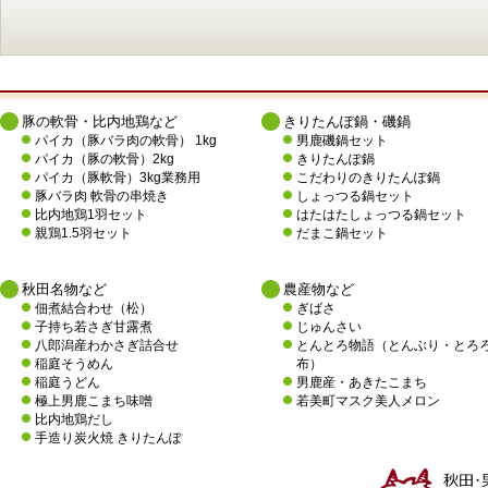
豚の軟骨・比内地鶏など
きりたんぽ鍋・磯鍋
パイカ（豚バラ肉の軟骨） 1kg
男鹿磯鍋セット
パイカ（豚の軟骨）2kg
きりたんぽ鍋
パイカ（豚軟骨）3kg業務用
こだわりのきりたんぽ鍋
豚バラ肉 軟骨の串焼き
しょっつる鍋セット
比内地鶏1羽セット
はたはたしょっつる鍋セット
親鶏1.5羽セット
だまこ鍋セット
秋田名物など
農産物など
佃煮結合わせ（松）
ぎばさ
子持ち若さぎ甘露煮
じゅんさい
八郎潟産わかさぎ詰合せ
とんとろ物語（とんぶり・とろ
稲庭そうめん
布）
稲庭うどん
男鹿産・あきたこまち
極上男鹿こまち味噌
若美町マスク美人メロン
比内地鶏だし
手造り炭火焼 きりたんぽ