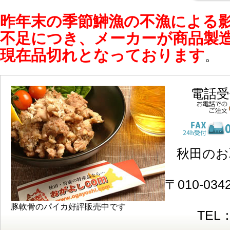
昨年末の季節鰰漁の不漁による
不足につき、メーカーが商品製
現在品切れとなっております
。
電話受
秋田のお
〒010-0
豚軟骨のパイカ好評販売中です
TEL：