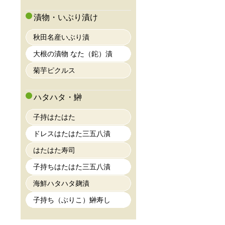
漬物・いぶり漬け
秋田名産いぶり漬
大根の漬物 なた（鉈）漬
菊芋ピクルス
ハタハタ・鰰
子持はたはた
ドレスはたはた三五八漬
はたはた寿司
子持ちはたはた三五八漬
海鮮ハタハタ麹漬
子持ち（ぶりこ）鰰寿し