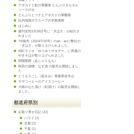
アボカドと鮭の軍艦巻 とんぶりタルタル
ソースのせ
とんぶりとツナとアボカドの軍艦巻
比内地鶏ガラスープの半熟煮卵
はじめに
週刊女性5月26日号に「ぎばさ」が紹介さ
れました
7/9発売（2014/7/16号）のan・anに弊社の
「ぎばさ」が取り上げられました。
KBCラジオ「ゆうゆうサタデー」に男鹿の
やきそばが取り上げられました
阿闍梨餅（あじゃりもち）
秋田の漬物 なす漬 の販売を開始しまし
た
とうもろこし（嶽きみ）青森県岩木山
サザコーヒーのアイスコーヒー
大根のなた漬け（鉈漬け）の販売を開始し
ました。
都道府県別
お取り寄せ日記
(22)
ハワイ
(1)
京都
(2)
千葉
(1)