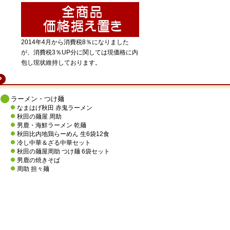
2014年4月から消費税8％になりました
が、消費税3％UP分に関しては現価格に内
包し現状維持しております。
ラーメン・つけ麺
なまはげ秋田 赤鬼ラーメン
秋田の麺屋 周助
男鹿・海鮮ラーメン 乾麺
秋田比内地鶏らーめん 生6袋12食
冷し中華＆ざる中華セット
秋田の麺屋周助 つけ麺 6袋セット
男鹿の焼きそば
周助 担々麺