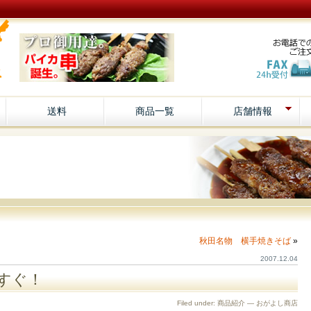
送料
商品一覧
店舗情報
秋田名物 横手焼きそば
»
2007.12.04
すぐ！
Filed under:
商品紹介
— おがよし商店