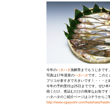
今年の
ハタハタ
漁解禁までもうじきです
写真は17年度産の
ハタハタ
です。このと
ブリコが多すぎで大きいです！・・・と嬉し
今年の予約受付は25日までです。ぜひ本
焼くだけ、煮込むだけの簡単なお魚です
ハタハタのご紹介ページはコチラからご
http://www.ogayoshi.com/hatahata/hatah