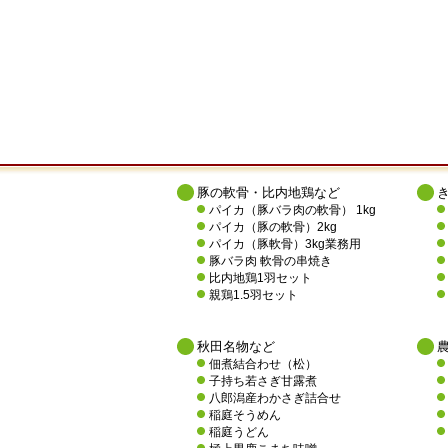
豚の軟骨・比内地鶏など
パイカ（豚バラ肉の軟骨） 1kg
パイカ（豚の軟骨）2kg
パイカ（豚軟骨）3kg業務用
豚バラ肉 軟骨の串焼き
比内地鶏1羽セット
親鶏1.5羽セット
秋田名物など
佃煮結合わせ（松）
子持ち若さぎ甘露煮
八郎潟産わかさぎ詰合せ
稲庭そうめん
稲庭うどん