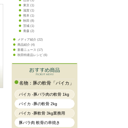
山形
(1)
東京
(1)
滋賀
(1)
熊本
(1)
秋田
(8)
茨城
(1)
青森
(2)
メディア紹介
(22)
商品紹介
(4)
新着ニュース
(17)
秋田特産品レシピ
(6)
名物：豚の軟骨「パイカ」
パイカ -豚バラ肉の軟骨 1kg
パイカ -豚の軟骨 2kg
パイカ -豚軟骨 3kg業務用
豚バラ肉 軟骨の串焼き