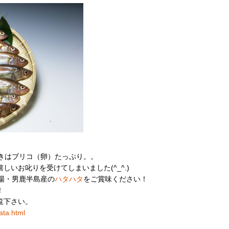
。
きはブリコ（卵）たっぷり。。
いお叱りを受けてしまいました(^_^.)
場・男鹿半島産の
ハタハタ
をご賞味ください！
！
覧下さい。
ata.html