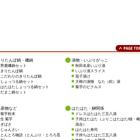
きりたんぽ鍋・磯鍋
漬物・いぶりがっこ
男鹿磯鍋セット
秋田名産いぶり漬
きりたんぽ鍋
いぶり漬スライス
こだわりのきりたんぽ鍋
茄子漬け
しょっつる鍋セット
大根の漬物 なた（鉈）漬
はたはたしょっつる鍋セット
菊芋のピクルス
だまこ鍋セット
農産物など
はたはた・鰰関係
菊芋粉末
ドレスはたはた三五八漬
生 菊芋
子持はたはた（ぶりこはたはた/雄・雌
ぎばさ
混合）
じゅんさい
はたはた寿司
とんとろ物語（とんぶり・とろろ昆
子持ちはたはた三五八漬