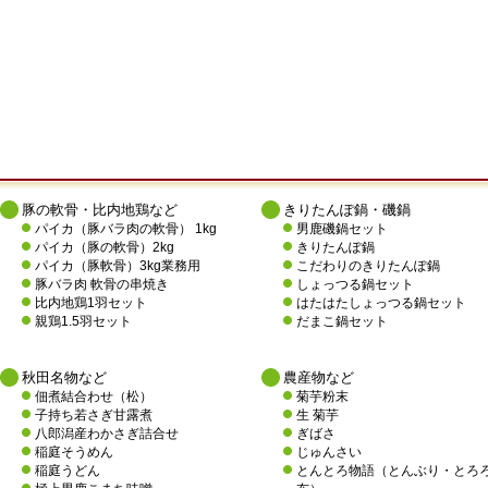
豚の軟骨・比内地鶏など
きりたんぽ鍋・磯鍋
パイカ（豚バラ肉の軟骨） 1kg
男鹿磯鍋セット
パイカ（豚の軟骨）2kg
きりたんぽ鍋
パイカ（豚軟骨）3kg業務用
こだわりのきりたんぽ鍋
豚バラ肉 軟骨の串焼き
しょっつる鍋セット
比内地鶏1羽セット
はたはたしょっつる鍋セット
親鶏1.5羽セット
だまこ鍋セット
秋田名物など
農産物など
佃煮結合わせ（松）
菊芋粉末
子持ち若さぎ甘露煮
生 菊芋
八郎潟産わかさぎ詰合せ
ぎばさ
稲庭そうめん
じゅんさい
稲庭うどん
とんとろ物語（とんぶり・とろ