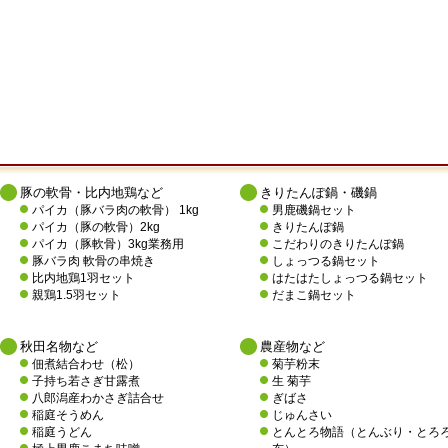
豚の軟骨・比内地鶏など
きりたんぽ鍋・磯鍋
パイカ（豚バラ肉の軟骨） 1kg
男鹿磯鍋セット
パイカ（豚の軟骨）2kg
きりたんぽ鍋
パイカ（豚軟骨）3kg業務用
こだわりのきりたんぽ鍋
豚バラ肉 軟骨の串焼き
しょっつる鍋セット
比内地鶏1羽セット
はたはたしょっつる鍋セット
親鶏1.5羽セット
だまこ鍋セット
秋田名物など
農産物など
佃煮結合わせ（松）
菊芋粉末
子持ち若さぎ甘露煮
生 菊芋
八郎潟産わかさぎ詰合せ
ぎばさ
稲庭そうめん
じゅんさい
稲庭うどん
とんとろ物語（とんぶり・とろ